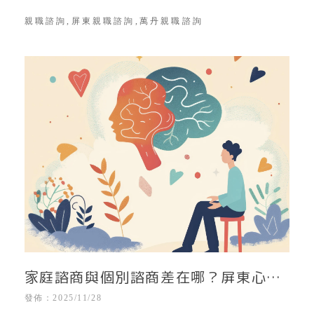
｜屏東親職心理諮詢
親職諮詢,屏東親職諮詢,萬丹親職諮詢
家庭諮商與個別諮商差在哪？屏東心理
治療｜屏東心理諮商所｜屏東家庭心理
發佈：2025/11/28