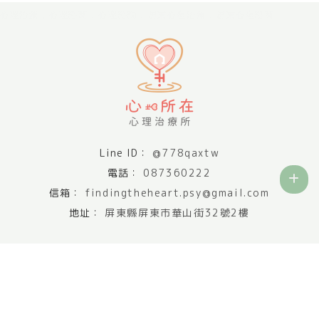
心理治療
心理諮商
心理諮詢
屏東心理治療
屏東心理諮商
@778qaxtw
087360222
findingtheheart.psy@gmail.com
屏東縣屏東市華山街32號2樓
關於心所在
服務項目
團隊介紹
環境介紹
最新消息
文章分享
預約諮詢