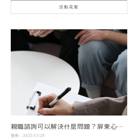
活動花絮
親職諮詢可以解決什麼問題？屏東心理
治療｜屏東心理諮商所｜屏東親職諮詢
發佈：2025/11/28