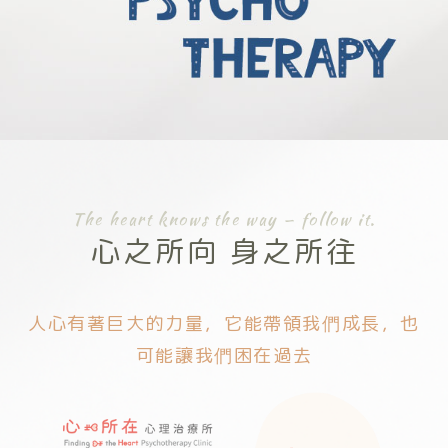
心理治療
心理諮商
心理諮詢
The heart knows the way — follow it.
心之所向 身之所往
屏東心理治療
屏東心理諮商
人心有著巨大的力量，它能帶領我們成長，也
可能讓我們困在過去