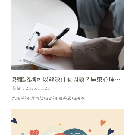
親職諮詢可以解決什麼問題？屏東心理治
療｜屏東心理諮商所｜屏東親職諮詢｜屏
發佈：2025/11/28
東親職心理諮詢
親職諮詢,屏東親職諮詢,萬丹親職諮詢